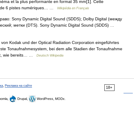
néma et la plus performante en format 35 mm[1]. Cette
nce de 6 pistes numériques… …
Wikipédia en Français
во: Sony Dynamic Digital Sound (SDDS); Dolby Digital (между
еский; метки (DTS). Sony Dynamic Digital Sound (SDDS) …
 von Kodak und der Optical Radiation Corporation eingeführtes
erste Tonaufnahmesystem, bei dem alle Stadien der Tonaufnahme
ügt, wie bereits… …
Deutsch Wikipedia
ка
,
Реклама на сайте
18+
omla,
Drupal,
WordPress, MODx.