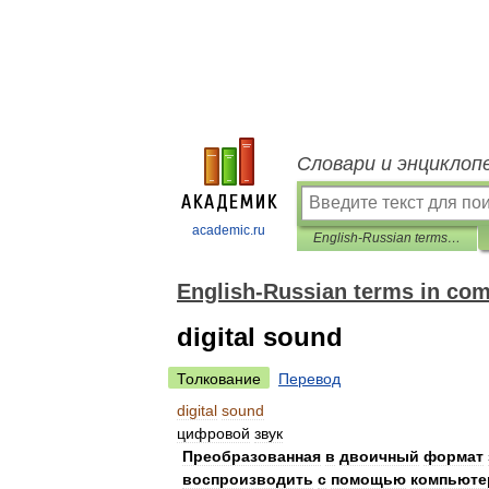
Словари и энциклоп
academic.ru
English-Russian terms in computer graphics and 3D
English-Russian terms in com
digital sound
Толкование
Перевод
digital
sound
цифровой
звук
Преобразованная
в
двоичный
формат
воспроизводить
с
помощью
компьюте