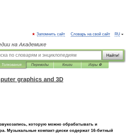
Запомнить сайт
Словарь на свой сайт
RU
едии на Академике
Найти!
Толкования
Переводы
Книги
Игры ⚽
puter graphics and 3D
звукозапись
,
которую
можно
обрабатывать
и
ра
.
Музыкальные
компакт
-
диски
содержат
16
-
битный