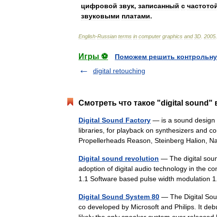
цифровой
звук
,
записанный
с
частото
звуковыми
платами
.
English
-
Russian
terms
in
computer
graphics
and
3D
.
2005
.
Игры ⚽
Поможем решить контрольну
digital retouching
Смотреть что такое "digital sound"
Digital Sound Factory
— is a sound design 
libraries, for playback on synthesizers and
Propellerheads Reason, Steinberg Halion, 
Digital sound revolution
— The digital sound
adoption of digital audio technology in the c
1.1 Software based pulse width modulati
Digital Sound System 80
— The Digital Sou
co developed by Microsoft and Philips. It de