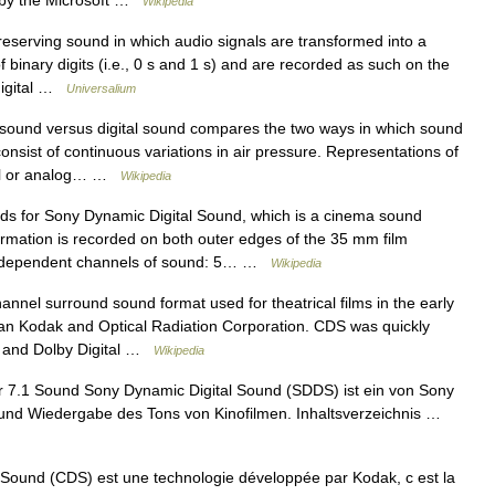
d by the Microsoft …
Wikipedia
ving sound in which audio signals are transformed into a
f binary digits (i.e., 0 s and 1 s) and are recorded as such on the
 digital …
Universalium
ound versus digital sound compares the two ways in which sound
nsist of continuous variations in air pressure. Representations of
ital or analog… …
Wikipedia
 for Sony Dynamic Digital Sound, which is a cinema sound
rmation is recorded on both outer edges of the 35 mm film
 independent channels of sound: 5… …
Wikipedia
annel surround sound format used for theatrical films in the early
n Kodak and Optical Radiation Corporation. CDS was quickly
) and Dolby Digital …
Wikipedia
 7.1 Sound Sony Dynamic Digital Sound (SDDS) ist ein von Sony
g und Wiedergabe des Tons von Kinofilmen. Inhaltsverzeichnis …
Sound (CDS) est une technologie développée par Kodak, c est la