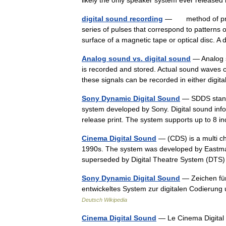
likely the only speaker system ever release
digital sound recording
— method of preser
series of pulses that correspond to patterns o
surface of a magnetic tape or optical disc. A
Analog sound vs. digital sound
— Analog s
is recorded and stored. Actual sound waves co
these signals can be recorded in either dig
Sony Dynamic Digital Sound
— SDDS stands
system developed by Sony. Digital sound info
release print. The system supports up to 8
Cinema Digital Sound
— (CDS) is a multi ch
1990s. The system was developed by Eastma
superseded by Digital Theatre System (DTS
Sony Dynamic Digital Sound
— Zeichen für
entwickeltes System zur digitalen Codierun
Deutsch Wikipedia
Cinema Digital Sound
— Le Cinema Digital 