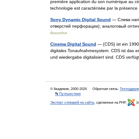
première application du son numérique au ci
technologie est caractérisée par la prése
Sony Dynamic Digital Sound
— Слева напра
отверстий перфорации); аналоговый оптич
Википедия
Cinema Digital Sound
— (CDS) ist ein 1990
digitales Tonaufnahmesystem. CDS ist das 
und wiedergabe digitalisiert sind. CDS verf
© Академик, 2000-2026
Обратная связь:
Техподдерж
👣 Путешествия
Экспорт словарей на сайты
, сделанные на PHP,
Jo